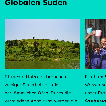
Globalen Süden
Effiziente Holzöfen brauchen
Erfahren 
weniger Feuerholz als die
Wasser so
herkömmlichen Öfen. Durch die
unser Pro
vermiedene Abholzung werden die
Sauberes