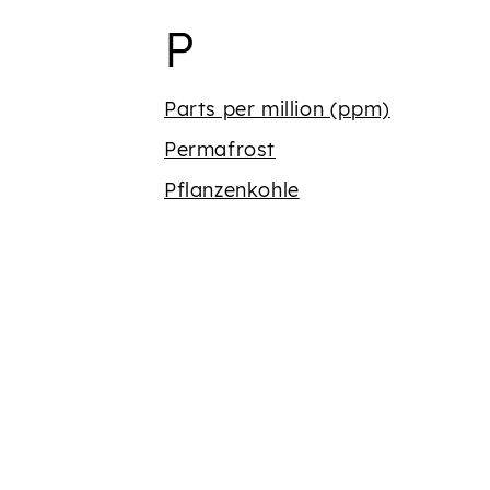
Begriffe mit 
P
Parts per million (ppm)
Permafrost
Pflanzenkohle