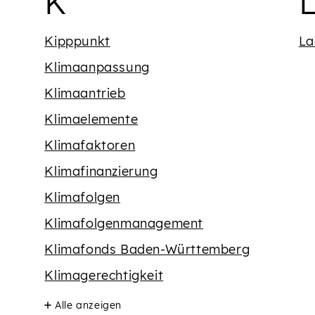
dem Buchstaben {' '}
Begriffe mit dem 
B
K
Kipppunkt
La
Klimaanpassung
Klimaantrieb
Klimaelemente
Klimafaktoren
Klimafinanzierung
Klimafolgen
Klimafolgenmanagement
Klimafonds Baden-Württemberg
Klimagerechtigkeit
Alle anzeigen