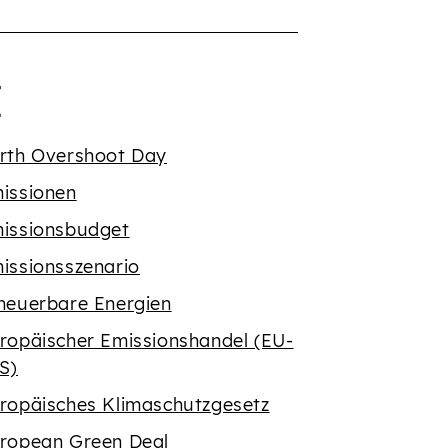
Buchstaben {' '}
egriffe mit dem Buch
E
rth Overshoot Day
issionen
issionsbudget
issionsszenario
neuerbare Energien
ropäischer Emissionshandel (EU-
S)
ropäisches Klimaschutzgesetz
ropean Green Deal