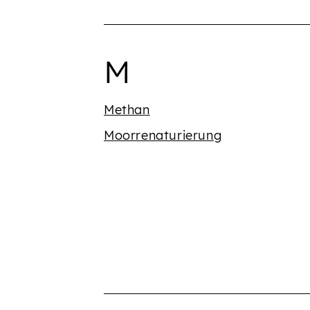
Begriffe mit 
M
Methan
Moorrenaturierung