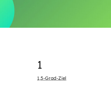
Begriffe mit 
1
1,5-Grad-Ziel