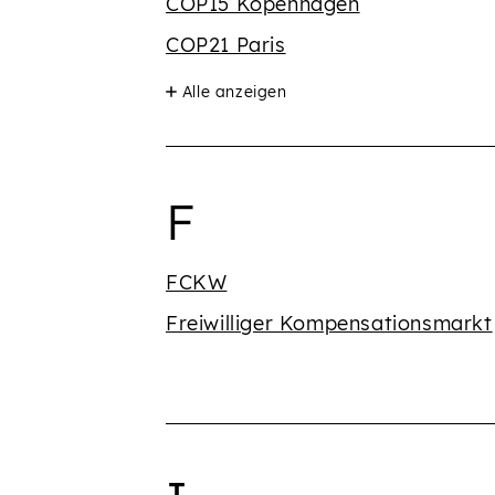
COP15 Kopenhagen
COP21 Paris
Alle anzeigen
Begriffe mit 
F
FCKW
Freiwilliger Kompensationsmarkt