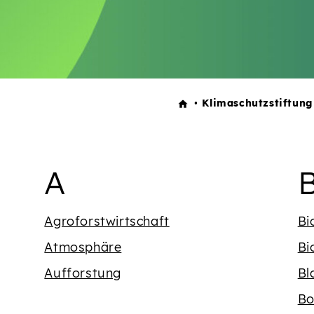
Klimaschutzstiftung
dem Buchstaben {' '}
Begriffe mit dem 
B
A
Agroforstwirtschaft
Bi
Atmosphäre
Bi
Aufforstung
Bl
Bo