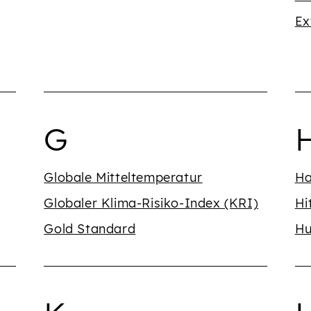
Ex
dem Buchstaben {' '}
Begriffe mit dem 
B
G
Globale Mitteltemperatur
Ha
Globaler Klima-Risiko-Index (KRI)
Hi
Gold Standard
H