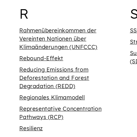
dem Buchstaben {' '}
Begriffe mit dem 
B
R
Rahmenübereinkommen der
SS
Vereinten Nationen über
St
Klimaänderungen (UNFCCC)
Su
Rebound-Effekt
(S
Reducing Emissions from
Deforestation and Forest
Degradation (REDD)
Regionales Klimamodell
Representative Concentration
Pathways (RCP)
Resilienz