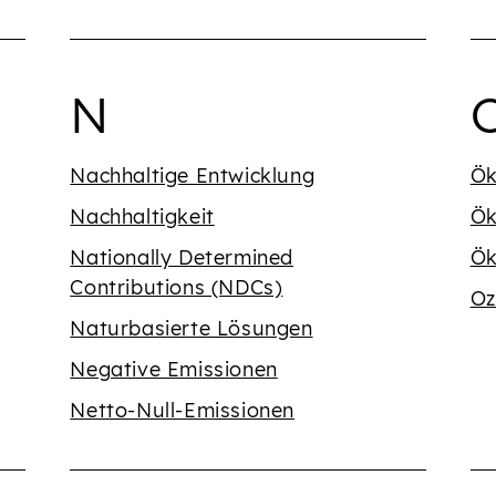
dem Buchstaben {' '}
Begriffe mit dem 
B
N
Nachhaltige Entwicklung
Ök
Nachhaltigkeit
Ök
Nationally Determined
Ök
Contributions (NDCs)
Oz
Naturbasierte Lösungen
Negative Emissionen
Netto-Null-Emissionen