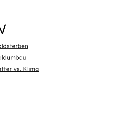
Buchstaben {' '}
egriffe mit dem Buch
W
ldsterben
aldumbau
tter vs. Klima