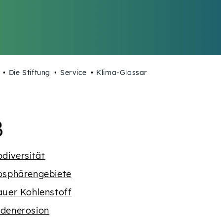
Die Stiftung
Service
Klima-Glossar
Buchstaben {' '}
egriffe mit dem Buch
B
odiversität
osphärengebiete
auer Kohlenstoff
denerosion