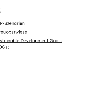
Buchstaben {' '}
egriffe mit dem Buch
S
P-Szenarien
reuobstwiese
stainable Development Goals
DGs)