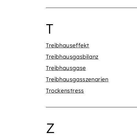
Begriffe mit 
T
Treibhauseffekt
Treibhausgasbilanz
Treibhausgase
Treibhausgasszenarien
Trockenstress
Begriffe mit 
Z