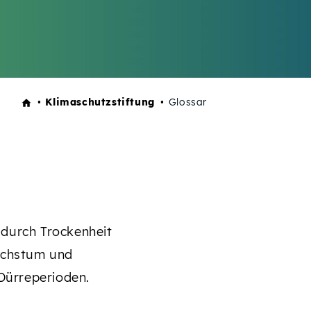
Klimaschutzstiftung
Glossar
 durch Trockenheit
achstum und
 Dürreperioden.